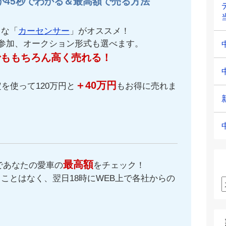
が45秒でわかる＆最高額で売る方法
名な「
カーセンサー
」がオススメ！
が参加、オークション形式も選べます。
でももちろん高く売れる！
＋40万円
を使って120万円と
もお得に売れま
最高額
であなたの愛車の
をチェック！
ことはなく、翌日18時にWEB上で各社からの
。