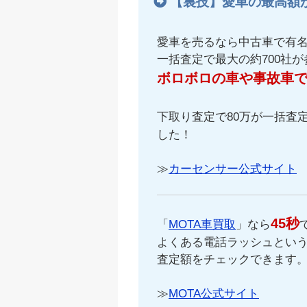
【裏技】愛車の最高額
愛車を売るなら中古車で有
一括査定で最大の約700社
ボロボロの車や事故車
下取り査定で80万が一括査定
した！
≫
カーセンサー公式サイト
45秒
「
MOTA車買取
」なら
よくある電話ラッシュという
査定額をチェックできます
≫
MOTA公式サイト