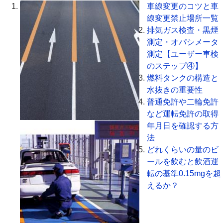
車線変更のコツと車
線変更禁止場所一覧
排気ガス検査・黒煙
測定・オパシメータ
測定【ユーザー車検
のステップ④】
燃料タンクの構造と
水抜きの重要性
普通免許や二輪免許
など運転免許の取得
年月日を確認する方
法
どれくらいの量のビ
ールを飲むと飲酒運
転の基準0.15mgを超
えるか？