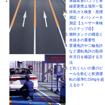
車線変更のコツと車
線変更禁止場所一覧
排気ガス検査・黒煙
測定・オパシメータ
測定【ユーザー車検
のステップ④】
燃料タンクの構造と
水抜きの重要性
普通免許や二輪免許
など運転免許の取得
年月日を確認する方
法
どれくらいの量のビ
ールを飲むと飲酒運
転の基準0.15mgを超
えるか？