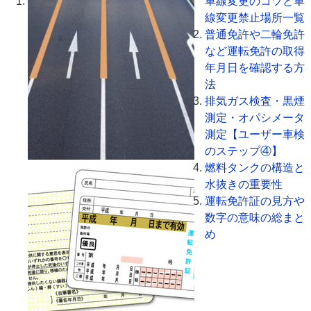
車線変更のコツと車
線変更禁止場所一覧
普通免許や二輪免許
など運転免許の取得
年月日を確認する方
法
排気ガス検査・黒煙
測定・オパシメータ
測定【ユーザー車検
のステップ④】
燃料タンクの構造と
水抜きの重要性
運転免許証の見方や
数字の意味の総まと
め