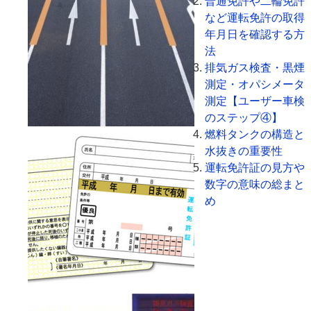
普通免許や二輪免許
など運転免許の取得
年月日を確認する方
法
排気ガス検査・黒煙
測定・オパシメータ
測定【ユーザー車検
のステップ④】
燃料タンクの構造と
水抜きの重要性
運転免許証の見方や
数字の意味の総まと
め