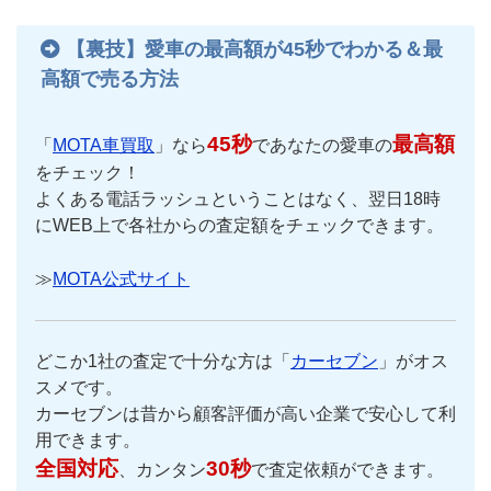
【裏技】愛車の最高額が45秒でわかる＆最
高額で売る方法
45秒
最高額
「
MOTA車買取
」なら
であなたの愛車の
をチェック！
よくある電話ラッシュということはなく、翌日18時
にWEB上で各社からの査定額をチェックできます。
≫
MOTA公式サイト
どこか1社の査定で十分な方は「
カーセブン
」がオス
スメです。
カーセブンは昔から顧客評価が高い企業で安心して利
用できます。
全国対応
30秒
、カンタン
で査定依頼ができます。