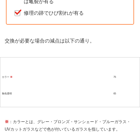
は亀裂が有る
修理の跡でひび割れが有る
交換が必要な場合の減点は以下の通り。
ガラスの色
減点
カラー
※
75
無色透明
65
※
：カラーとは、グレー・ブロンズ・サンシェード・ブルーガラス・
UVカットガラスなどで色が付いているガラスを指しています。