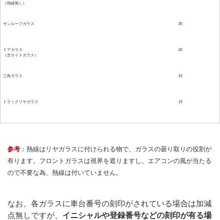
（熱線無し）
サンルーフガラス
35
ドアガラス
20
（含サイドガラス）
三角ガラス
10
トラックリヤガラス
15
参考
：熱線はリヤガラスに付けられる物で、ガラスの曇り取りの役割が
有ります。フロントガラスは視界を遮りますし、エアコンの風が当たる
ので不要な為、熱線は付いていません。
なお、各ガラスに車台番号の刻印がされている場合は加減
点無しですが、
イニシャルや登録番号などの刻印が有る場