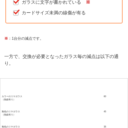
ガラスに文字が書かれている
※
カードサイズ未満の線傷が有る
※
：1台分の減点です。
一方で、交換が必要となったガラス毎の減点は以下の通
り。
ガラス
減点
カラーのリヤガラス
60
（熱線有り）
無色のリヤガラス
45
（熱線有り）
無色のリヤガラス
35