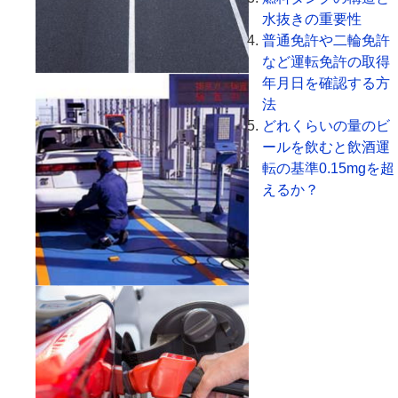
水抜きの重要性
普通免許や二輪免許
など運転免許の取得
年月日を確認する方
法
どれくらいの量のビ
ールを飲むと飲酒運
転の基準0.15mgを超
えるか？