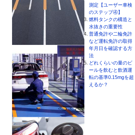
測定【ユーザー車検
のステップ④】
燃料タンクの構造と
水抜きの重要性
普通免許や二輪免許
など運転免許の取得
年月日を確認する方
法
どれくらいの量のビ
ールを飲むと飲酒運
転の基準0.15mgを超
えるか？