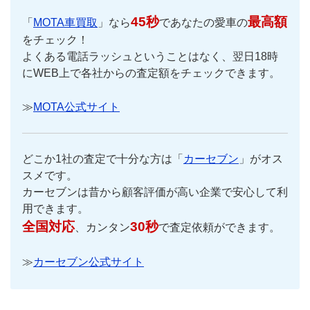
45秒
最高額
「
MOTA車買取
」なら
であなたの愛車の
をチェック！
よくある電話ラッシュということはなく、翌日18時
にWEB上で各社からの査定額をチェックできます。
≫
MOTA公式サイト
どこか1社の査定で十分な方は「
カーセブン
」がオス
スメです。
カーセブンは昔から顧客評価が高い企業で安心して利
用できます。
全国対応
30秒
、カンタン
で査定依頼ができます。
≫
カーセブン公式サイト