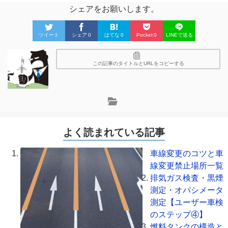
シェアをお願いします。
ツイート
シェア
0
はてな
0
Pocket
0
LINEで送る
この記事のタイトルとURLをコピーする
よく読まれている記事
車線変更のコツと車
線変更禁止場所一覧
排気ガス検査・黒煙
測定・オパシメータ
測定【ユーザー車検
のステップ④】
燃料タンクの構造と