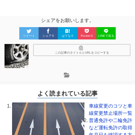
シェアをお願いします。
ツイート
シェア
0
はてな
0
Pocket
0
LINEで送る
この記事のタイトルとURLをコピーする
よく読まれている記事
車線変更のコツと車
線変更禁止場所一覧
普通免許や二輪免許
など運転免許の取得
年月日を確認する方