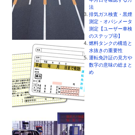
法
排気ガス検査・黒煙
測定・オパシメータ
測定【ユーザー車検
のステップ④】
燃料タンクの構造と
水抜きの重要性
運転免許証の見方や
数字の意味の総まと
め