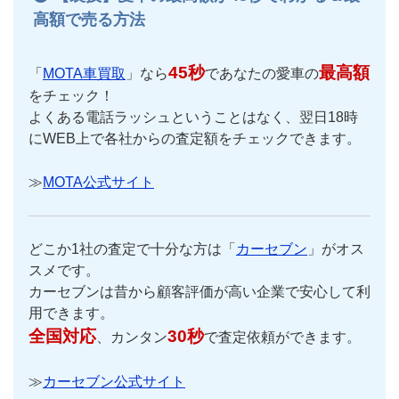
高額で売る方法
45秒
最高額
「
MOTA車買取
」なら
であなたの愛車の
をチェック！
よくある電話ラッシュということはなく、翌日18時
にWEB上で各社からの査定額をチェックできます。
≫
MOTA公式サイト
どこか1社の査定で十分な方は「
カーセブン
」がオス
スメです。
カーセブンは昔から顧客評価が高い企業で安心して利
用できます。
全国対応
30秒
、カンタン
で査定依頼ができます。
≫
カーセブン公式サイト