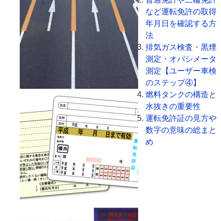
など運転免許の取得
年月日を確認する方
法
排気ガス検査・黒煙
測定・オパシメータ
測定【ユーザー車検
のステップ④】
燃料タンクの構造と
水抜きの重要性
運転免許証の見方や
数字の意味の総まと
め