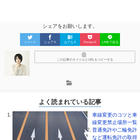
シェアをお願いします。
ツイート
シェア
0
はてな
0
Pocket
0
LINEで送る
この記事のタイトルとURLをコピーする
よく読まれている記事
車線変更のコツと車
線変更禁止場所一覧
普通免許や二輪免許
など運転免許の取得