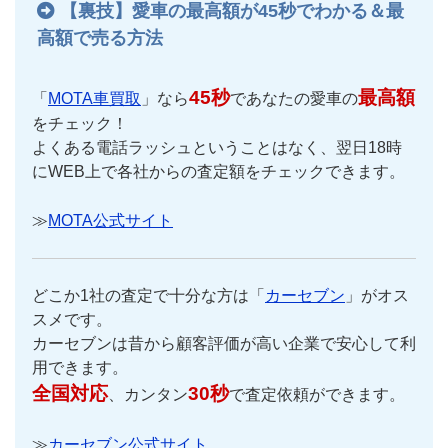
【裏技】愛車の最高額が45秒でわかる＆最
高額で売る方法
45秒
最高額
「
MOTA車買取
」なら
であなたの愛車の
をチェック！
よくある電話ラッシュということはなく、翌日18時
にWEB上で各社からの査定額をチェックできます。
≫
MOTA公式サイト
どこか1社の査定で十分な方は「
カーセブン
」がオス
スメです。
カーセブンは昔から顧客評価が高い企業で安心して利
用できます。
全国対応
30秒
、カンタン
で査定依頼ができます。
≫
カーセブン公式サイト