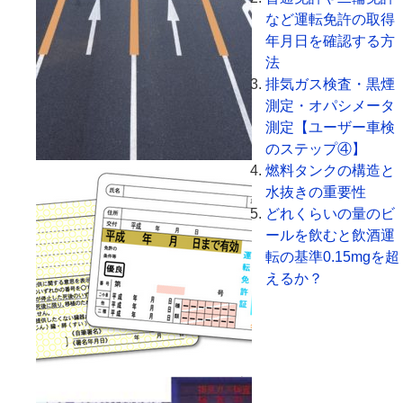
など運転免許の取得
年月日を確認する方
法
排気ガス検査・黒煙
測定・オパシメータ
測定【ユーザー車検
のステップ④】
燃料タンクの構造と
水抜きの重要性
どれくらいの量のビ
ールを飲むと飲酒運
転の基準0.15mgを超
えるか？