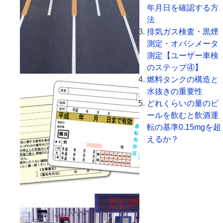
年月日を確認する方
法
排気ガス検査・黒煙
測定・オパシメータ
測定【ユーザー車検
のステップ④】
燃料タンクの構造と
水抜きの重要性
どれくらいの量のビ
ールを飲むと飲酒運
転の基準0.15mgを超
えるか？