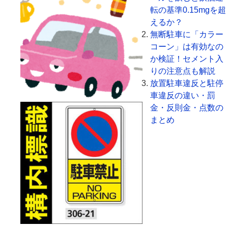
転の基準0.15mgを超
えるか？
無断駐車に「カラー
コーン」は有効なの
か検証！セメント入
りの注意点も解説
放置駐車違反と駐停
車違反の違い・罰
金・反則金・点数の
まとめ