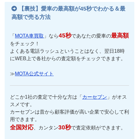
【裏技】愛車の最高額が45秒でわかる＆最
高額で売る方法
45秒
最高額
「
MOTA車買取
」なら
であなたの愛車の
をチェック！
よくある電話ラッシュということはなく、翌日18時
にWEB上で各社からの査定額をチェックできます。
≫
MOTA公式サイト
どこか1社の査定で十分な方は「
カーセブン
」がオス
スメです。
カーセブンは昔から顧客評価が高い企業で安心して利
用できます。
全国対応
30秒
、カンタン
で査定依頼ができます。