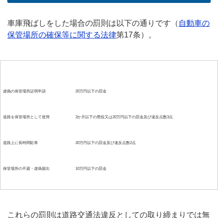
車庫飛ばしをした場合の罰則は以下の通りです（
自動車の
保管場所の確保等に関する法律
第17条）。
違反の種類
罰則・罰金
虚偽の保管場所証明申請
20万円以下の罰金
道路を保管場所として使用
3か月以下の懲役又は20万円以下の罰金及び違反点数3点
道路上に長時間駐車
20万円以下の罰金及び違反点数2点
保管場所の不届・虚偽届出
10万円以下の罰金
これらの罰則は道路交通法違反としての取り締まりでは無