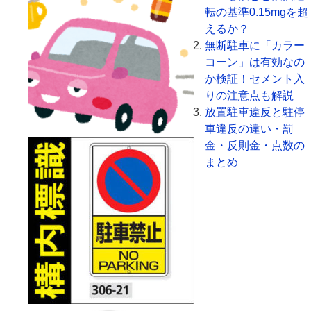
転の基準0.15mgを超
えるか？
無断駐車に「カラー
コーン」は有効なの
か検証！セメント入
りの注意点も解説
放置駐車違反と駐停
車違反の違い・罰
金・反則金・点数の
まとめ