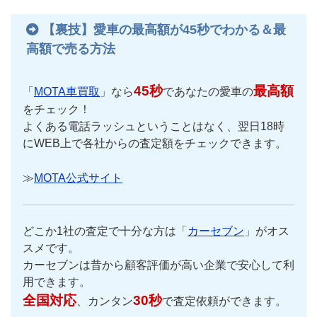
【裏技】愛車の最高額が45秒でわかる＆最
高額で売る方法
45秒
最高額
「
MOTA車買取
」なら
であなたの愛車の
をチェック！
よくある電話ラッシュということはなく、翌日18時
にWEB上で各社からの査定額をチェックできます。
≫
MOTA公式サイト
どこか1社の査定で十分な方は「
カーセブン
」がオス
スメです。
カーセブンは昔から顧客評価が高い企業で安心して利
用できます。
全国対応
30秒
、カンタン
で査定依頼ができます。