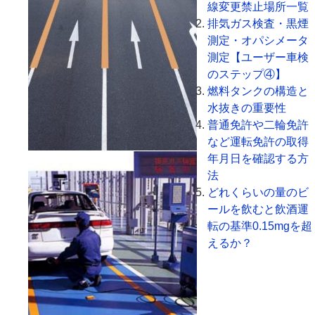
線変更禁止場所一覧
排気ガス検査・黒煙
測定・オパシメータ
測定【ユーザー車検
のステップ④】
燃料タンクの構造と
水抜きの重要性
普通免許や二輪免許
など運転免許の取得
年月日を確認する方
法
どれくらいの量のビ
ールを飲むと飲酒運
転の基準0.15mgを超
えるか？