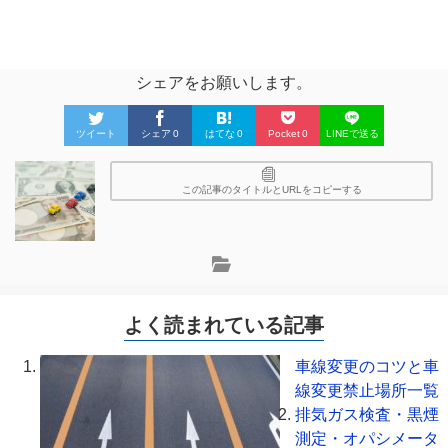
シェアをお願いします。
ツイート
シェア
0
はてな
0
Pocket
0
LINEで送る
この記事のタイトルとURLをコピーする
よく読まれている記事
車線変更のコツと車
線変更禁止場所一覧
排気ガス検査・黒煙
測定・オパシメータ