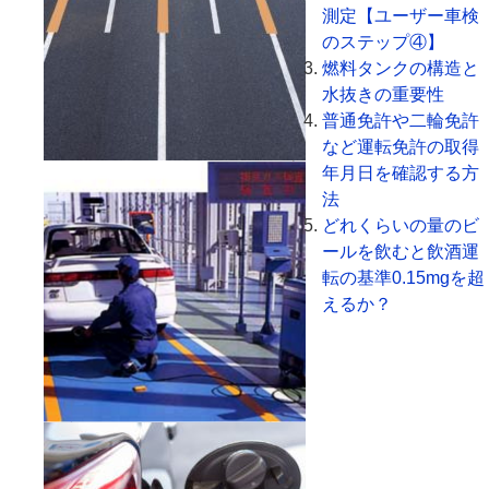
測定【ユーザー車検
のステップ④】
燃料タンクの構造と
水抜きの重要性
普通免許や二輪免許
など運転免許の取得
年月日を確認する方
法
どれくらいの量のビ
ールを飲むと飲酒運
転の基準0.15mgを超
えるか？