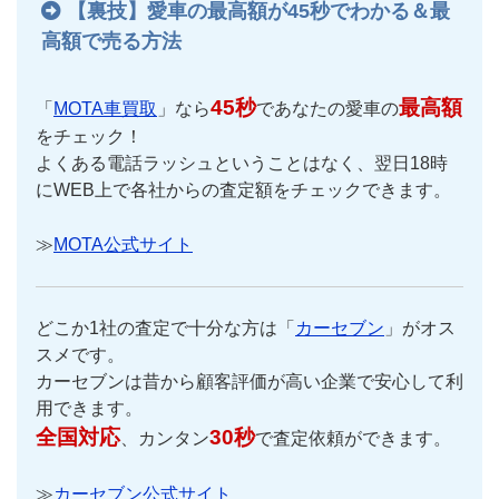
【裏技】愛車の最高額が45秒でわかる＆最
高額で売る方法
45秒
最高額
「
MOTA車買取
」なら
であなたの愛車の
をチェック！
よくある電話ラッシュということはなく、翌日18時
にWEB上で各社からの査定額をチェックできます。
≫
MOTA公式サイト
どこか1社の査定で十分な方は「
カーセブン
」がオス
スメです。
カーセブンは昔から顧客評価が高い企業で安心して利
用できます。
全国対応
30秒
、カンタン
で査定依頼ができます。
≫
カーセブン公式サイト