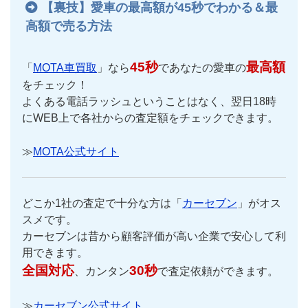
【裏技】愛車の最高額が45秒でわかる＆最
高額で売る方法
45秒
最高額
「
MOTA車買取
」なら
であなたの愛車の
をチェック！
よくある電話ラッシュということはなく、翌日18時
にWEB上で各社からの査定額をチェックできます。
≫
MOTA公式サイト
どこか1社の査定で十分な方は「
カーセブン
」がオス
スメです。
カーセブンは昔から顧客評価が高い企業で安心して利
用できます。
全国対応
30秒
、カンタン
で査定依頼ができます。
≫
カーセブン公式サイト