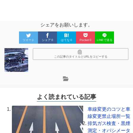
シェアをお願いします。
ツイート
シェア
0
はてな
0
Pocket
0
LINEで送る
この記事のタイトルとURLをコピーする
よく読まれている記事
車線変更のコツと車
線変更禁止場所一覧
排気ガス検査・黒煙
測定・オパシメータ