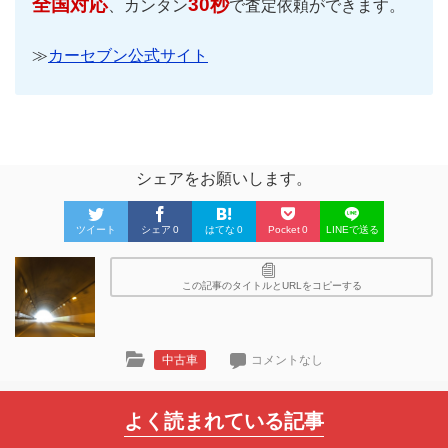
全国対応
30秒
、カンタン
で査定依頼ができます。
≫
カーセブン公式サイト
シェアをお願いします。
ツイート
シェア
0
はてな
0
Pocket
0
LINEで送る
この記事のタイトルとURLをコピーする
中古車
コメントなし
よく読まれている記事