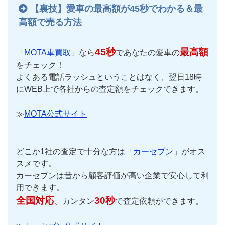
【裏技】愛車の最高額が45秒でわかる＆最
高額で売る方法
45秒
最高額
「
MOTA車買取
」なら
であなたの愛車の
をチェック！
よくある電話ラッシュということはなく、翌日18時
にWEB上で各社からの査定額をチェックできます。
≫
MOTA公式サイト
どこか1社の査定で十分な方は「
カーセブン
」がオス
スメです。
カーセブンは昔から顧客評価が高い企業で安心して利
用できます。
全国対応
30秒
、カンタン
で査定依頼ができます。