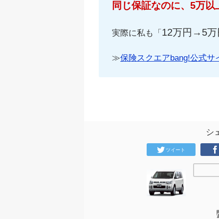
同じ保証なのに、5万以
12万円→5万
実際に私も「
≫
保険スクエアbang!公式サ
シ
ツイート