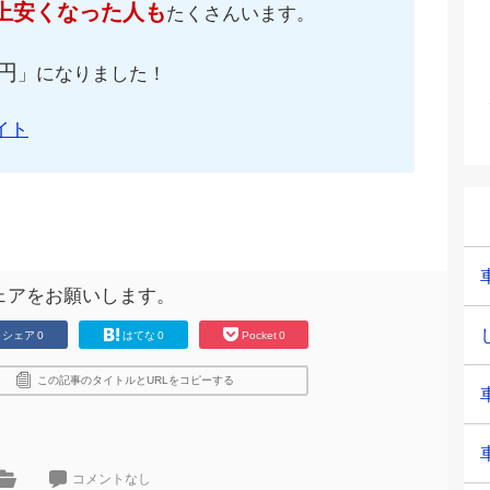
上安くなった人も
たくさんいます。
円
」になりました！
イト
ェアをお願いします。
シェア
0
はてな
0
Pocket
0
この記事のタイトルとURLをコピーする
コメントなし