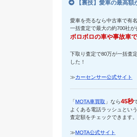
【裏技】愛車の最高額
愛車を売るなら中古車で有
一括査定で最大の約700社
ボロボロの車や事故車
下取り査定で80万が一括査定
した！
≫
カーセンサー公式サイト
45秒
「
MOTA車買取
」なら
よくある電話ラッシュという
査定額をチェックできます
≫
MOTA公式サイト