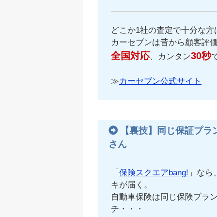
どこか1社の査定で十分な方
カーセブンは昔から顧客評
全国対応
30秒
、カンタン
≫
カーセブン公式サイト
【裏技】同じ保証プラ
さん
「
保険スクエアbang!
」なら
キが届く。
自動車保険は同じ保険プラ
チ・・・