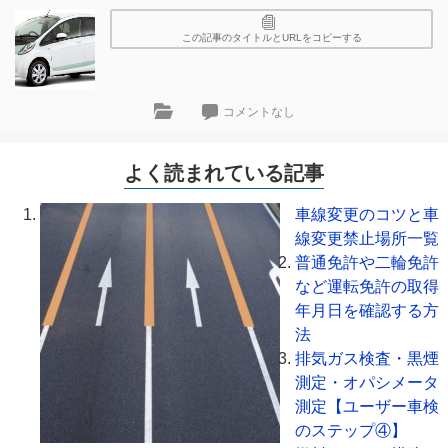
この記事のタイトルとURLをコピーする
コメントなし
よく読まれている記事
車線変更のコツと車
線変更禁止場所一覧
普通免許や二輪免許
など運転免許の取得
年月日を確認する方
法
排気ガス検査・黒煙
測定・オパシメータ
測定【ユーザー車検
のステップ④】