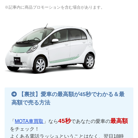
※記事内に商品プロモーションを含む場合があります。
【裏技】愛車の最高額が45秒でわかる＆最
高額で売る方法
45秒
最高額
「
MOTA車買取
」なら
であなたの愛車の
をチェック！
よくある電話ラッシュということはなく、翌日18時