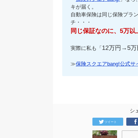
キが届く。
自動車保険は同じ保険プラ
チ・・・
同じ保証なのに、5万以
12万円→5万
実際に私も「
≫
保険スクエアbang!公式サ
シ
ツイート