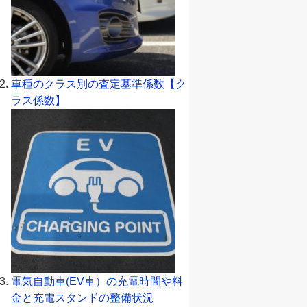
車種のクラス別の査定基準係数【ク
ラス係数】
電気自動車(EV車）の充電時間や料
金と充電スタンドの整備状況