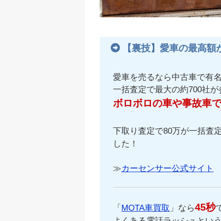
【裏技】愛車の最高額
愛車を売るなら中古車で有
一括査定で最大の約700社
ボロボロの車や事故車
下取り査定で80万が一括査定
した！
≫
カーセンサー公式サイト
45秒
「
MOTA車買取
」なら
よくある電話ラッシュという