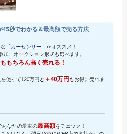
が45秒でわかる＆最高額で売る方法
名な「
カーセンサー
」がオススメ！
が参加、オークション形式も選べます。
でももちろん高く売れる！
＋40万円
を使って120万円と
もお得に売れま
最高額
であなたの愛車の
をチェック！
ことはなく、翌日18時にWEB上で各社からの