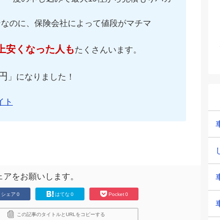
ンなのに、保険会社によって値段がマチマ
上安くなった人も
たくさんいます。
円
」になりました！
イト
ェアをお願いします。
シェア
0
はてな
0
Pocket
0
この記事のタイトルとURLをコピーする