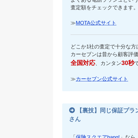
査定額をチェックできます
≫
MOTA公式サイト
どこか1社の査定で十分な方
カーセブンは昔から顧客評
全国対応
30秒
、カンタン
≫
カーセブン公式サイト
【裏技】同じ保証プラ
さん
「
保険スクエアbang!
」なら