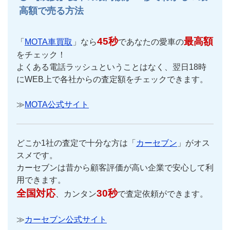
高額で売る方法
45秒
最高額
「
MOTA車買取
」なら
であなたの愛車の
をチェック！
よくある電話ラッシュということはなく、翌日18時
にWEB上で各社からの査定額をチェックできます。
≫
MOTA公式サイト
どこか1社の査定で十分な方は「
カーセブン
」がオス
スメです。
カーセブンは昔から顧客評価が高い企業で安心して利
用できます。
全国対応
30秒
、カンタン
で査定依頼ができます。
≫
カーセブン公式サイト