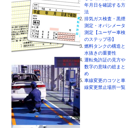
年月日を確認する方
法
排気ガス検査・黒煙
測定・オパシメータ
測定【ユーザー車検
のステップ④】
燃料タンクの構造と
水抜きの重要性
運転免許証の見方や
数字の意味の総まと
め
車線変更のコツと車
線変更禁止場所一覧