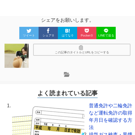
シェアをお願いします。
ツイート
シェア
0
はてな
0
Pocket
0
LINEで送る
この記事のタイトルとURLをコピーする
よく読まれている記事
普通免許や二輪免許
など運転免許の取得
年月日を確認する方
法
排気ガス検査・黒煙