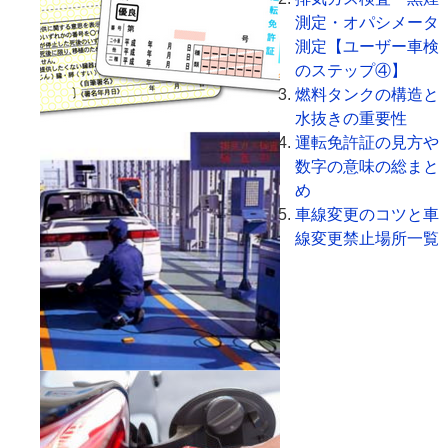
測定・オパシメータ
測定【ユーザー車検
のステップ④】
燃料タンクの構造と
水抜きの重要性
運転免許証の見方や
数字の意味の総まと
め
車線変更のコツと車
線変更禁止場所一覧