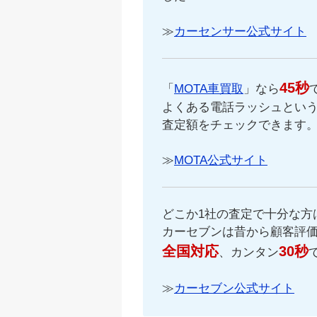
≫
カーセンサー公式サイト
45秒
「
MOTA車買取
」なら
よくある電話ラッシュという
査定額をチェックできます
≫
MOTA公式サイト
どこか1社の査定で十分な方
カーセブンは昔から顧客評
全国対応
30秒
、カンタン
≫
カーセブン公式サイト