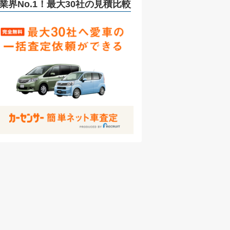
リ
業界No.1！最大30社の見積比較
ー