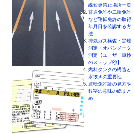
線変更禁止場所一覧
普通免許や二輪免許
など運転免許の取得
年月日を確認する方
法
排気ガス検査・黒煙
測定・オパシメータ
測定【ユーザー車検
のステップ④】
燃料タンクの構造と
水抜きの重要性
運転免許証の見方や
数字の意味の総まと
め