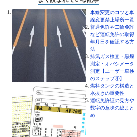
車線変更のコツと車
線変更禁止場所一覧
普通免許や二輪免許
など運転免許の取得
年月日を確認する方
法
排気ガス検査・黒煙
測定・オパシメータ
測定【ユーザー車検
のステップ④】
燃料タンクの構造と
水抜きの重要性
運転免許証の見方や
数字の意味の総まと
め