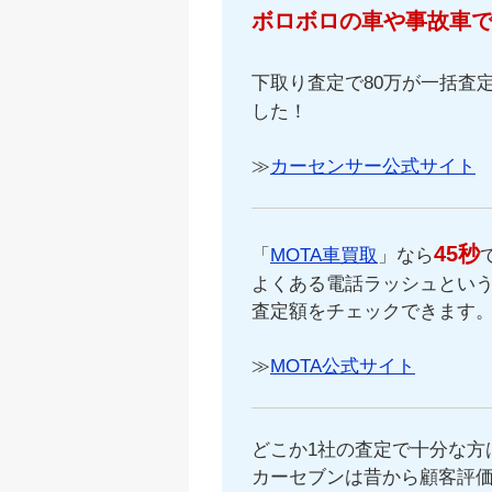
ボロボロの車や事故車
下取り査定で80万が一括査定
した！
≫
カーセンサー公式サイト
45秒
「
MOTA車買取
」なら
よくある電話ラッシュという
査定額をチェックできます
≫
MOTA公式サイト
どこか1社の査定で十分な方
カーセブンは昔から顧客評