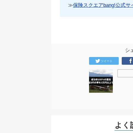
≫
保険スクエアbang!公式サ
シ
ツイート
よく