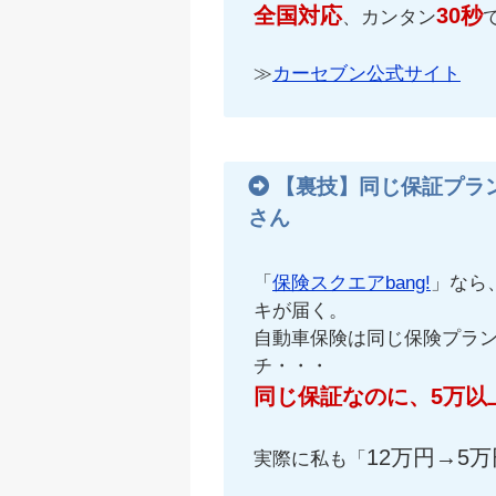
全国対応
30秒
、カンタン
≫
カーセブン公式サイト
【裏技】同じ保証プラ
さん
「
保険スクエアbang!
」なら
キが届く。
自動車保険は同じ保険プラ
チ・・・
同じ保証なのに、5万以
12万円→5万
実際に私も「