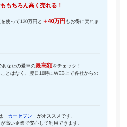
でももちろん高く売れる！
＋40万円
を使って120万円と
もお得に売れま
最高額
であなたの愛車の
をチェック！
ことはなく、翌日18時にWEB上で各社からの
。
は「
カーセブン
」がオススメです。
価が高い企業で安心して利用できます。