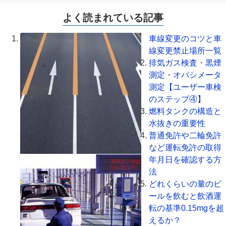
よく読まれている記事
車線変更のコツと車
線変更禁止場所一覧
排気ガス検査・黒煙
測定・オパシメータ
測定【ユーザー車検
のステップ④】
燃料タンクの構造と
水抜きの重要性
普通免許や二輪免許
など運転免許の取得
年月日を確認する方
法
どれくらいの量のビ
ールを飲むと飲酒運
転の基準0.15mgを超
えるか？