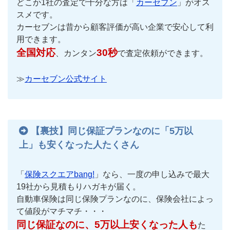
どこか1社の査定で十分な方は「
カーセブン
」がオス
スメです。
カーセブンは昔から顧客評価が高い企業で安心して利
用できます。
全国対応
30秒
、カンタン
で査定依頼ができます。
≫
カーセブン公式サイト
【裏技】同じ保証プランなのに「5万以
上」も安くなった人たくさん
「
保険スクエアbang!
」なら、一度の申し込みで最大
19社から見積もりハガキが届く。
自動車保険は同じ保険プランなのに、保険会社によっ
て値段がマチマチ・・・
同じ保証なのに、5万以上安くなった人も
た