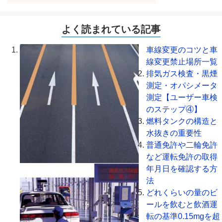
よく読まれている記事
車線変更のコツと車
線変更禁止場所一覧
排気ガス検査・黒煙
測定・オパシメータ
測定【ユーザー車検
のステップ④】
燃料タンクの構造と
水抜きの重要性
普通免許や二輪免許
など運転免許の取得
年月日を確認する方
法
どれくらいの量のビ
ールを飲むと飲酒運
転の基準0.15mgを超